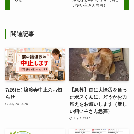
い飼い主さん急募）
関連記事
7/26(日) 譲渡会中止のお知
【急募】首に大怪我を負っ
らせ
たボスくんに、どうかお力
添えをお願いします（新し
July 24, 2026
い飼い主さん急募）
July 2, 2026